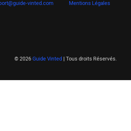
port@guide-vinted.com
Mentions Légales
© 2026
Guide Vinted
| Tous droits Réservés.